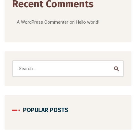
Recent Comments
A WordPress Commenter
on
Hello world!
POPULAR POSTS