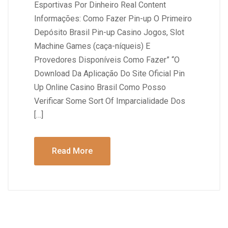
Esportivas Por Dinheiro Real Content
Informações: Como Fazer Pin-up O Primeiro
Depósito Brasil Pin-up Casino Jogos, Slot
Machine Games (caça-níqueis) E
Provedores Disponíveis Como Fazer” “O
Download Da Aplicação Do Site Oficial Pin
Up Online Casino Brasil Como Posso
Verificar Some Sort Of Imparcialidade Dos
[…]
Read More