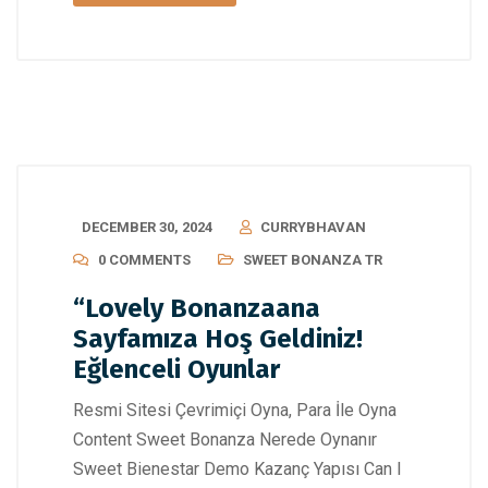
DECEMBER 30, 2024
CURRYBHAVAN
0 COMMENTS
SWEET BONANZA TR
“Lovely Bonanzaana
Sayfamıza Hoş Geldiniz!
Eğlenceli Oyunlar
Resmi Sitesi Çevrimiçi Oyna, Para İle Oyna
Content Sweet Bonanza Nerede Oynanır
Sweet Bienestar Demo Kazanç Yapısı Can I