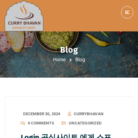
Blog
Home
Blog
DECEMBER 30, 2024
CURRYBHAVAN
0 COMMENTS
UNCATEGORIZED
Login 공식사이트 에게 스포