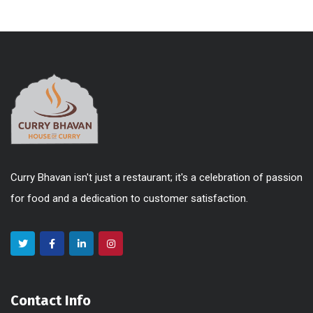
Curry Bhavan isn't just a restaurant; it's a celebration of passion
for food and a dedication to customer satisfaction.
Contact Info