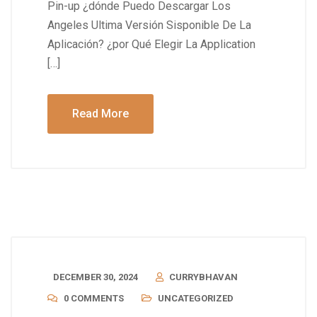
Pin-up ¿dónde Puedo Descargar Los
Angeles Ultima Versión Sisponible De La
Aplicación? ¿por Qué Elegir La Application
[…]
Read More
DECEMBER 30, 2024
CURRYBHAVAN
0 COMMENTS
UNCATEGORIZED