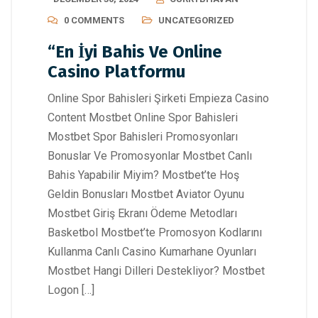
0 COMMENTS
UNCATEGORIZED
“En İyi Bahis Ve Online
Casino Platformu
Online Spor Bahisleri Şirketi Empieza Casino
Content Mostbet Online Spor Bahisleri
Mostbet Spor Bahisleri Promosyonları
Bonuslar Ve Promosyonlar Mostbet Canlı
Bahis Yapabilir Miyim? Mostbet’te Hoş
Geldin Bonusları Mostbet Aviator Oyunu
Mostbet Giriş Ekranı Ödeme Metodları
Basketbol Mostbet’te Promosyon Kodlarını
Kullanma Canlı Casino Kumarhane Oyunları
Mostbet Hangi Dilleri Destekliyor? Mostbet
Logon […]