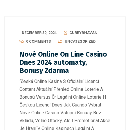
DECEMBER 30, 2024
CURRYBHAVAN
0 COMMENTS
UNCATEGORIZED
Nové Online On Line Casino
Dnes 2024 ️automaty,
Bonusy Zdarma
“česká Online Kasina S Oficiální Licencí
Content Aktuální Přehled Online Loterie A
Bonusů Versus Čr Legální Online Loterie H
Českou Licencí Dnes Jak Cuando Vybrat
Nové Online Casino Vstupní Bonusy Bez
Vkladu, Volné Otočky, Ale I Promotional Akce
Je Hraní V Online Kasinech Legální A