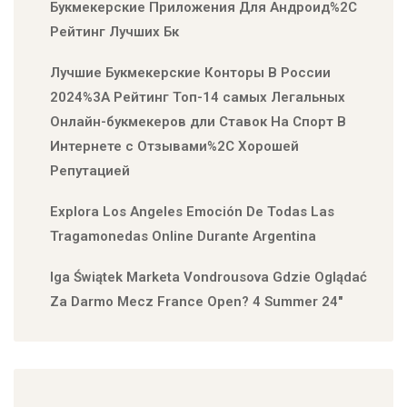
Букмекерские Приложения Для Андроид%2C
Рейтинг Лучших Бк
Лучшие Букмекерские Конторы В России
2024%3A Рейтинг Топ-14 самых Легальных
Онлайн-букмекеров дли Ставок На Спорт В
Интернете с Отзывами%2C Хорошей
Репутацией
Explora Los Angeles Emoción De Todas Las
Tragamonedas Online Durante Argentina
Iga Świątek Marketa Vondrousova Gdzie Oglądać
Za Darmo Mecz France Open? 4 Summer 24″